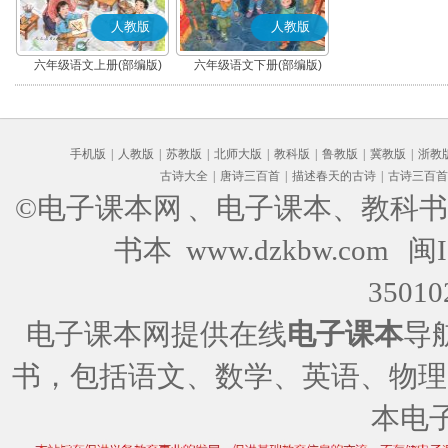
人教版
人教版
六年级语文上册(部编版)
六年级语文下册(部编版)
手机版
|
人教版
|
苏教版
|
北师大版
|
教科版
|
鲁教版
|
冀教版
|
浙教
古诗大全
|
唐诗三百首
|
描述春天的古诗
|
古诗三百首
©电子课本网
、电子课本、教科书
书本 www.dzkbw.com
闽I
35010
电子课本网提供在线
电子课本
导
书，包括语文、数学、英语、物理
本电