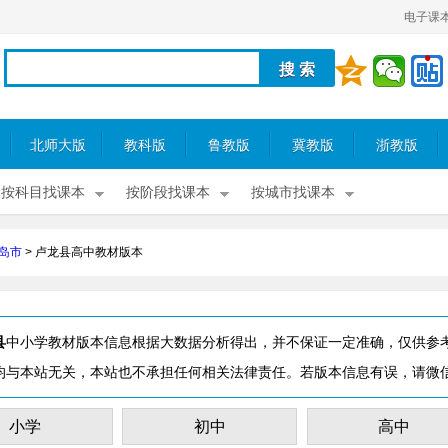
电子课
北师大版
教科版
鲁教版
冀教版
浙教版
按科目找课本
按阶段找课本
按城市找课本
岛市
>
卢龙县高中教材版本
县
中小学教材版本信息根据大数据分析得出，并不保证一定准确，仅供参
均与本站无关，本站也不承担任何相关法律责任。若版本信息有误，请微
小学
初中
高中