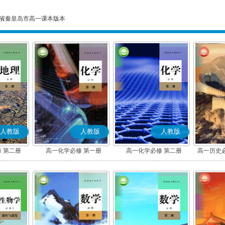
省秦皇岛市高一课本版本
人教版
人教版
人教版
 第二册
高一化学必修 第一册
高一化学必修 第二册
高一历史
(