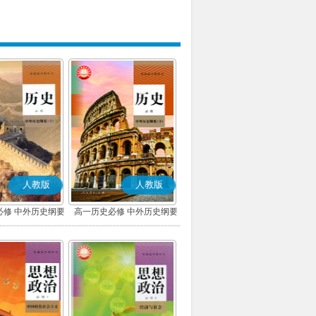
人教版
人教版
必修 中外历史纲要
高一历史必修 中外历史纲要
上)(部编版)
(下)(部编版)