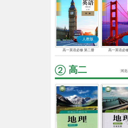
人教版
高一英语必修 第二册
高一英语必修
高二
河北