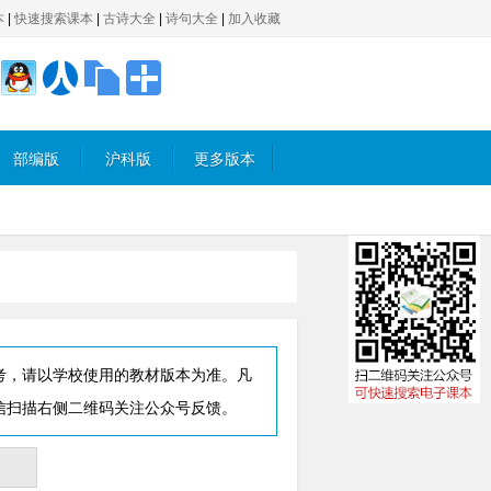
本
|
快速搜索课本
|
古诗大全
|
诗句大全
|
加入收藏
部编版
沪科版
更多版本
考，请以学校使用的教材版本为准。凡
信扫描右侧二维码关注公众号反馈。