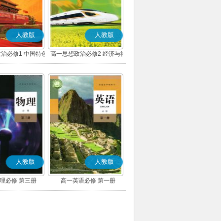
人教版
人教版
治必修1 中国特色
高一思想政治必修2 经济与社
主义(部编版)
会(部编版)
人教版
人教版
理必修 第三册
高一英语必修 第一册