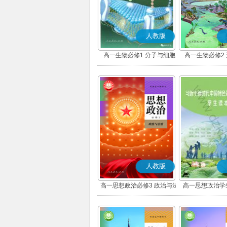
人教版
高一生物必修1 分子与细胞
高一生物必修2
人教版
高一思想政治必修3 政治与法
高一思想政治学
治(部编版)
版)