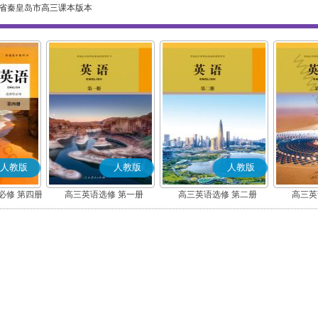
省秦皇岛市高三课本版本
人教版
人教版
人教版
必修 第四册
高三英语选修 第一册
高三英语选修 第二册
高三英