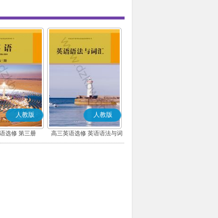
人教版
人教版
语选修 第三册
高三英语选修 英语语法与词
汇