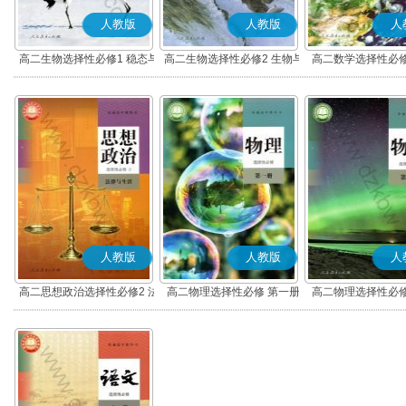
人教版
人教版
人
高二生物选择性必修1 稳态与
高二生物选择性必修2 生物与
高二数学选择性必修
调节
环境
(A版)
人教版
人教版
人
高二思想政治选择性必修2 法
高二物理选择性必修 第一册
高二物理选择性必修
律与生活(部编版)