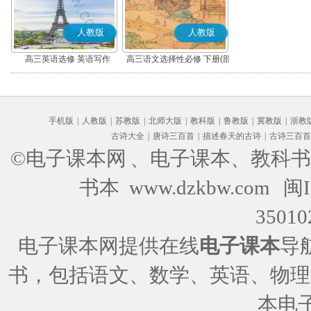
人教版
人教版
高三英语选修 英语写作
高三语文选择性必修 下册(部
编版)
手机版
|
人教版
|
苏教版
|
北师大版
|
教科版
|
鲁教版
|
冀教版
|
浙教
古诗大全
|
唐诗三百首
|
描述春天的古诗
|
古诗三百首
©电子课本网
、电子课本、教科书
书本 www.dzkbw.com
闽I
35010
电子课本网提供在线
电子课本
导
书，包括语文、数学、英语、物理
本电