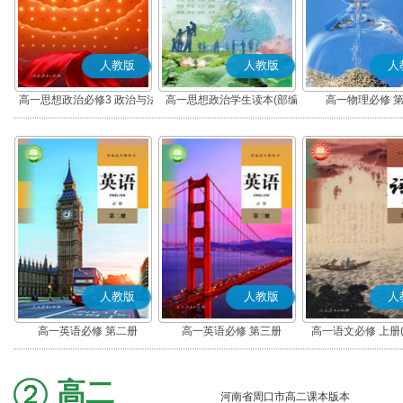
人教版
人教版
人
高一思想政治必修3 政治与法
高一思想政治学生读本(部编
高一物理必修 
治(部编版)
版)
人教版
人教版
人
高一英语必修 第二册
高一英语必修 第三册
高一语文必修 上册
高二
河南省周口市高二课本版本