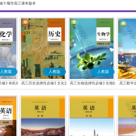
省十堰市高三课本版本
人教版
人教版
人教版
修3 有机化
高三历史选择性必修3 文化交
高三生物选择性必修3 生物技
高三数学
础
流与传播(部编版)
术与工程