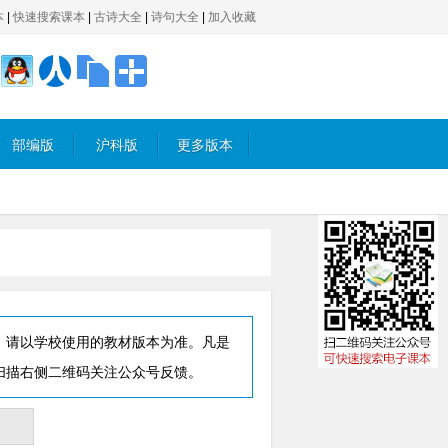
本
|
快速搜索课本
|
古诗大全
|
诗句大全
|
加入收藏
部编版
沪科版
更多版本
，请以学校使用的教材版本为准。凡是
扫描右侧二维码关注公众号反馈。