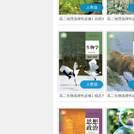
人教版
高二地理选择性必修1 自然地
高二地理选择性必
理基础
展
人教版
高二生物选择性必修1 稳态与
高二生物选择性必
调节
环境