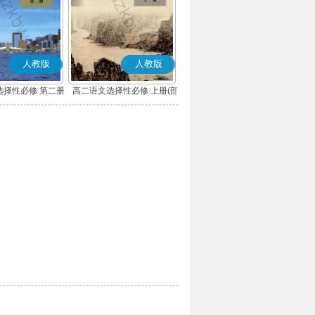
人教版
人教版
选择性必修 第二册
高二语文选择性必修 上册(部
编版)