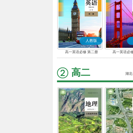
人教版
高一英语必修 第二册
高一英语必修
高二
湖北