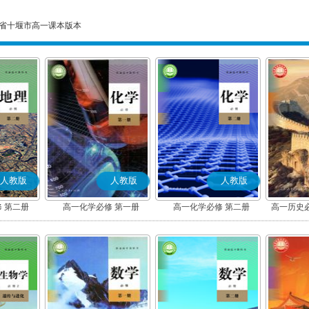
省十堰市高一课本版本
人教版
人教版
人教版
 第二册
高一化学必修 第一册
高一化学必修 第二册
高一历史
(