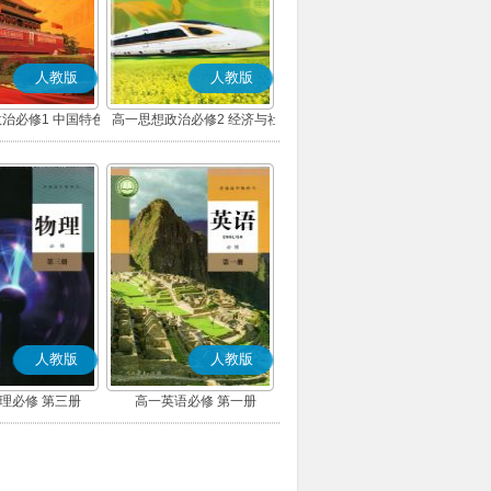
人教版
人教版
治必修1 中国特色
高一思想政治必修2 经济与社
主义(部编版)
会(部编版)
人教版
人教版
理必修 第三册
高一英语必修 第一册