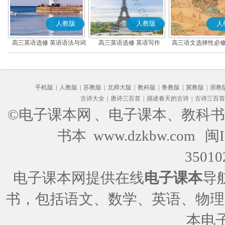
人教版
人教版
人
高三英语选修 英语语法与词
高三英语选修 英语写作
高三语文选择性必修
汇
编版)
手机版
|
人教版
|
苏教版
|
北师大版
|
教科版
|
鲁教版
|
冀教版
|
浙教
古诗大全
|
唐诗三百首
|
描述春天的古诗
|
古诗三百首
©电子课本网
、电子课本、教科书
书本 www.dzkbw.com
闽I
35010
电子课本网提供在线
电子课本
导
书，包括语文、数学、英语、物理
本电