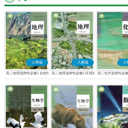
人教版
人教版
人
高二地理选择性必修1 自然地
高二地理选择性必修2 区域发
高二化学选择性必修
理基础
展
应原理