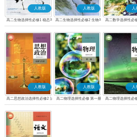
人教版
人教版
人
高二生物选择性必修1 稳态与
高二生物选择性必修2 生物与
高二数学选择性必修
调节
环境
(A版)
人教版
人教版
人
高二思想政治选择性必修2 法
高二物理选择性必修 第一册
高二物理选择性必修
律与生活(部编版)