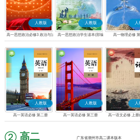
人教版
人教版
人
高一思想政治必修3 政治与法
高一思想政治学生读本(部编
高一物理必修 
治(部编版)
版)
人教版
人教版
人
高一英语必修 第二册
高一英语必修 第三册
高一语文必修 上册
高二
广东省潮州市高二课本版本