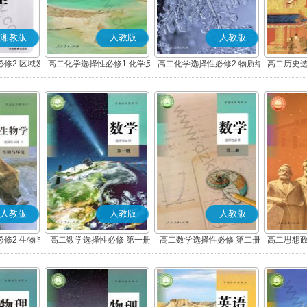
湘教版
人教版
人教版
修2 区域发
高二化学选择性必修1 化学反
高二化学选择性必修2 物质结
高二历史选
应原理
构与性质
度与社
人教版
人教版
人教版
修2 生物与
高二数学选择性必修 第一册
高二数学选择性必修 第二册
高二思想政
(A版)
(A版)
化