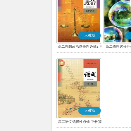
人教版
高二思想政治选择性必修2 法
高二物理选择性
律与生活(部编版)
人教版
高二语文选择性必修 中册(部
编版)