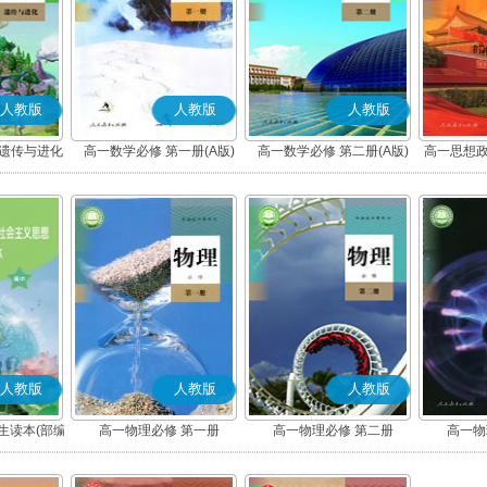
人教版
人教版
人教版
 遗传与进化
高一数学必修 第一册(A版)
高一数学必修 第二册(A版)
高一思想政
社会
人教版
人教版
人教版
生读本(部编
高一物理必修 第一册
高一物理必修 第二册
高一物