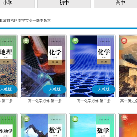
小学
初中
高中
壮族自治区南宁市高一课本版本
人教版
人教版
人教版
 第二册
高一化学必修 第一册
高一化学必修 第二册
高一历史
(