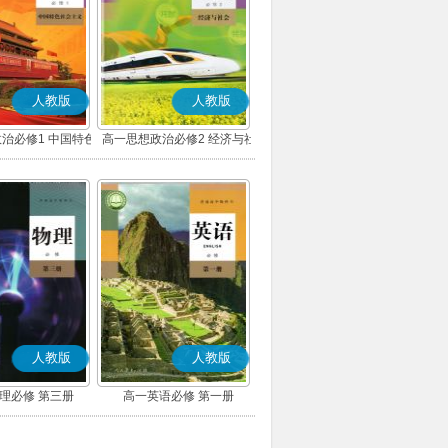
人教版
人教版
治必修1 中国特色
高一思想政治必修2 经济与社
主义(部编版)
会(部编版)
人教版
人教版
理必修 第三册
高一英语必修 第一册