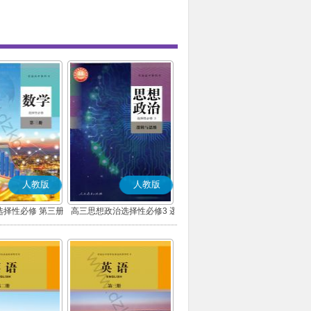
人教版
人教版
选择性必修 第三册
高三思想政治选择性必修3 逻
(A版)
辑与思维(部编版)