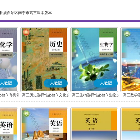
壮族自治区南宁市高三课本版本
人教版
人教版
人教版
修3 有机化
高三历史选择性必修3 文化交
高三生物选择性必修3 生物技
高三数学
础
流与传播(部编版)
术与工程