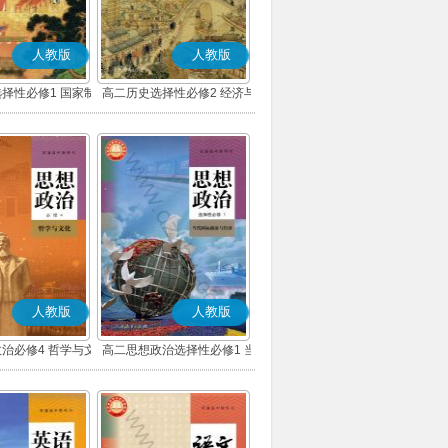
人教版
人教版
择性必修1 国家制
高二历史选择性必修2 经济与
会治理(部编版)
社会生活(部编版)
人教版
人教版
治必修4 哲学与文
高二思想政治选择性必修1 当
(部编版)
代国际政治与经济(部编版)