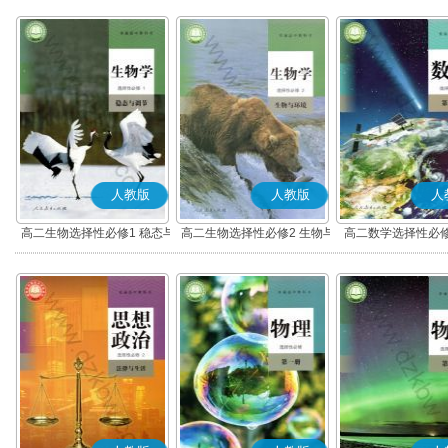
人教版
人教版
人
高二生物选择性必修1 稳态与
高二生物选择性必修2 生物与
高二数学选择性必修
调节
环境
(A版)