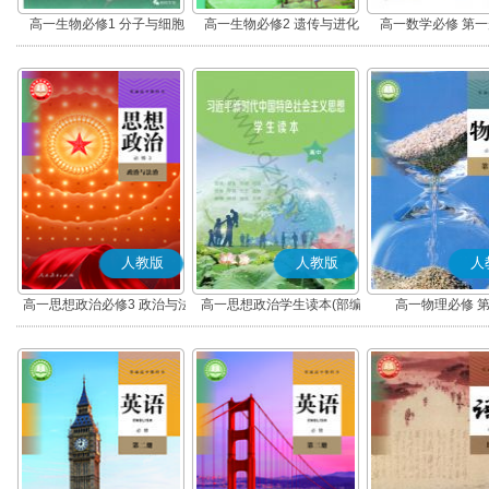
高一生物必修1 分子与细胞
高一生物必修2 遗传与进化
高一数学必修 第一册
人教版
人教版
人
高一思想政治必修3 政治与法
高一思想政治学生读本(部编
高一物理必修 
治(部编版)
版)