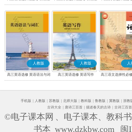
人教版
人教版
人
高三英语选修 英语语法与词
高三英语选修 英语写作
高三语文选择性必修
汇
编版)
手机版
|
人教版
|
苏教版
|
北师大版
|
教科版
|
鲁教版
|
冀教版
|
浙教
古诗大全
|
唐诗三百首
|
描述春天的古诗
|
古诗三百首
©电子课本网
、电子课本、教科书
书本 www.dzkbw.com
闽I