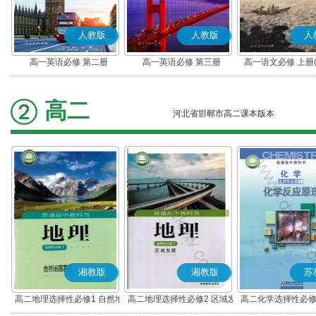
人教版
人教版
人
高一英语必修 第二册
高一英语必修 第三册
高一语文必修 上册
高二
河北省邯郸市高二课本版本
湘教版
湘教版
苏
高二地理选择性必修1 自然地
高二地理选择性必修2 区域发
高二化学选择性必修
理基础
展
应原理