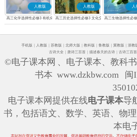
人教版
人教版
人
高三化学选择性必修3 有机化
高三历史选择性必修3 文化交
高三生物选择性必修
学基础
流与传播(部编版)
术与工程
手机版
|
人教版
|
苏教版
|
北师大版
|
教科版
|
鲁教版
|
冀教版
|
浙教
古诗大全
|
唐诗三百首
|
描述春天的古诗
|
古诗三百首
©电子课本网
、电子课本、教科书
书本 www.dzkbw.com
闽I
35010
电子课本网提供在线
电子课本
导
书，包括语文、数学、英语、物理
本电