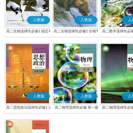
人教版
人教版
人
高二生物选择性必修1 稳态与
高二生物选择性必修2 生物与
高二数学选择性必修
调节
环境
(A版)
人教版
人教版
人
高二思想政治选择性必修2 法
高二物理选择性必修 第一册
高二物理选择性必修
律与生活(部编版)