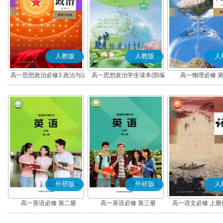
人教版
人教版
人
高一思想政治必修3 政治与法
高一思想政治学生读本(部编
高一物理必修 
治(部编版)
版)
外研版
外研版
人
高一英语必修 第二册
高一英语必修 第三册
高一语文必修 上册