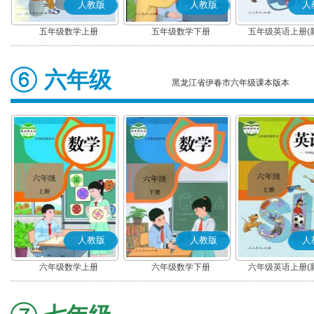
人教版
人教版
人
五年级数学上册
五年级数学下册
五年级英语上册(
六年级
黑龙江省伊春市六年级课本版本
人教版
人教版
人
六年级数学上册
六年级数学下册
六年级英语上册(