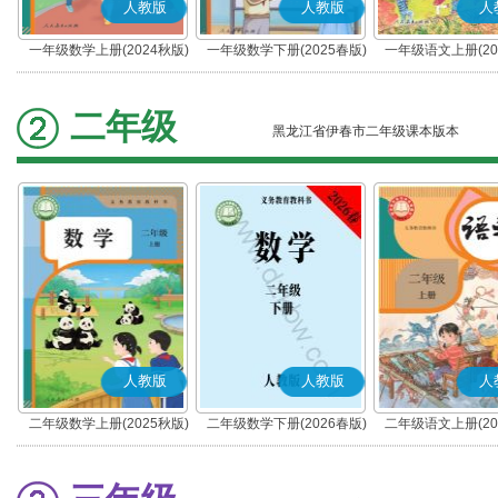
人教版
人教版
人
一年级数学上册(2024秋版)
一年级数学下册(2025春版)
一年级语文上册(20
(部编版)
二年级
黑龙江省伊春市二年级课本版本
人教版
人教版
人
二年级数学上册(2025秋版)
二年级数学下册(2026春版)
二年级语文上册(20
(部编版)