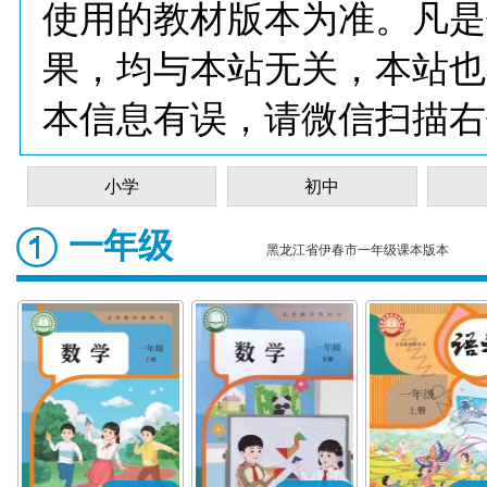
使用的教材版本为准。凡是
果，均与本站无关，本站也
本信息有误，请微信扫描右
小学
初中
一年级
黑龙江省伊春市一年级课本版本