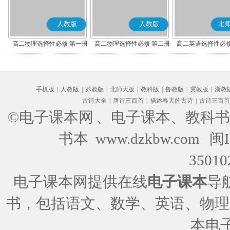
人教版
人教版
北
高二物理选择性必修 第一册
高二物理选择性必修 第二册
高二英语选择性必修
手机版
|
人教版
|
苏教版
|
北师大版
|
教科版
|
鲁教版
|
冀教版
|
浙教
古诗大全
|
唐诗三百首
|
描述春天的古诗
|
古诗三百首
©电子课本网
、电子课本、教科书
书本 www.dzkbw.com
闽I
35010
电子课本网提供在线
电子课本
导
书，包括语文、数学、英语、物理
本电