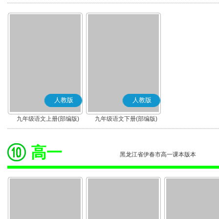
版)
版)
人教版
人教版
九年级语文上册(部编版)
九年级语文下册(部编版)
高一
黑龙江省伊春市高一课本版本