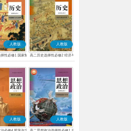
人教版
人教版
择性必修1 国家制
高二历史选择性必修2 经济与
会治理(部编版)
社会生活(部编版)
人教版
人教版
治必修4 哲学与文
高二思想政治选择性必修1 当