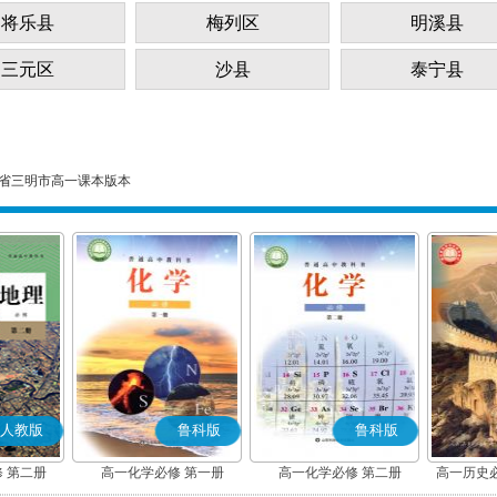
将乐县
梅列区
明溪县
三元区
沙县
泰宁县
省三明市高一课本版本
人教版
鲁科版
鲁科版
 第二册
高一化学必修 第一册
高一化学必修 第二册
高一历史
(