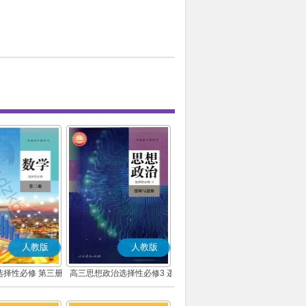
人教版
人教版
选择性必修 第三册
高三思想政治选择性必修3 逻
(A版)
辑与思维(部编版)