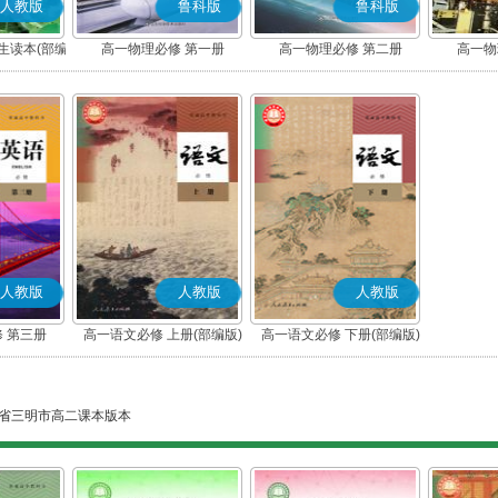
人教版
鲁科版
鲁科版
生读本(部编
高一物理必修 第一册
高一物理必修 第二册
高一物
人教版
人教版
人教版
 第三册
高一语文必修 上册(部编版)
高一语文必修 下册(部编版)
省三明市高二课本版本