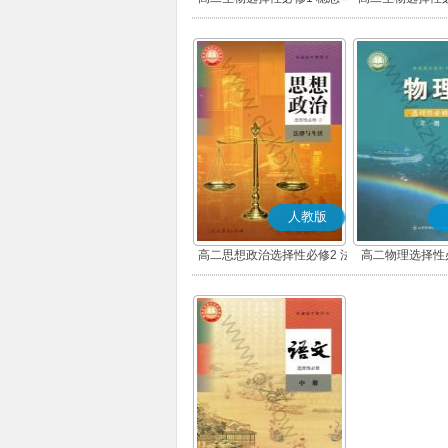
调节
环境
人教版
高二思想政治选择性必修2 法
高二物理选择性
律与生活(部编版)