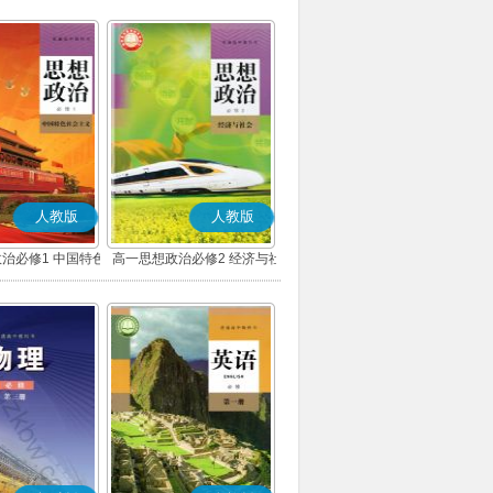
人教版
人教版
治必修1 中国特色
高一思想政治必修2 经济与社
主义(部编版)
会(部编版)