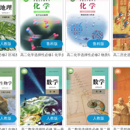
人教版
鲁科版
鲁科版
修2 区域发
高二化学选择性必修1 化学反
高二化学选择性必修2 物质结
高二历史选
应原理
构与性质
度与社
人教版
人教版
人教版
修2 生物与
高二数学选择性必修 第一册
高二数学选择性必修 第二册
高二思想政