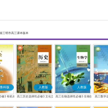
省三明市高三课本版本
鲁科版
人教版
人教版
修3 有机化
高三历史选择性必修3 文化交
高三生物选择性必修3 生物技
高三数学
础
流与传播(部编版)
术与工程