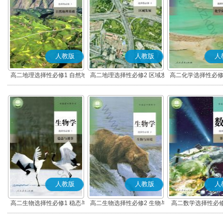
人教版
人教版
人
高二地理选择性必修1 自然地
高二地理选择性必修2 区域发
高二化学选择性必修
理基础
展
应原理
人教版
人教版
人
高二生物选择性必修1 稳态与
高二生物选择性必修2 生物与
高二数学选择性必修
调节
环境
(A版)