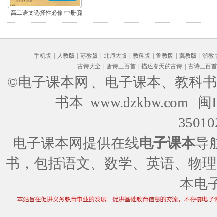
高二语文选择性必修 中册(部
编版)
手机版
|
人教版
|
苏教版
|
北师大版
|
教科版
|
鲁教版
|
冀教版
|
浙教
古诗大全
|
唐诗三百首
|
描述春天的古诗
|
古诗三百首
©电子课本网
、电子课本、教科书
书本 www.dzkbw.com
闽I
35010
电子课本网提供在线
电子课本
导
书，包括语文、数学、英语、物理
本电