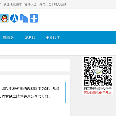
本
|
快速搜索课本
|
古诗大全
|
诗句大全
|
加入收藏
部编版
沪科版
更多版本
，请以学校使用的教材版本为准。凡是
扫描右侧二维码关注公众号反馈。