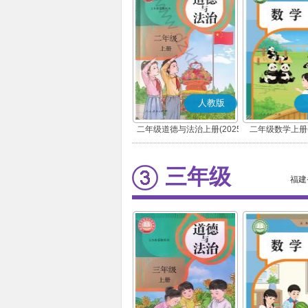
人教版
二年级道德与法治上册(2025
二年级数学上册(
秋版)(部编版)
三年级
福建