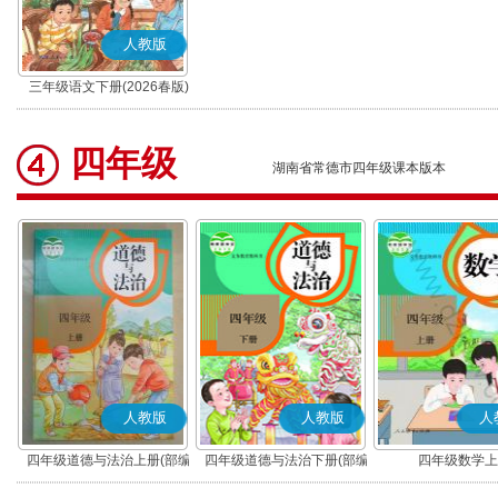
人教版
三年级语文下册(2026春版)
(部编版)
四年级
湖南省常德市四年级课本版本
人教版
人教版
人
四年级道德与法治上册(部编
四年级道德与法治下册(部编
四年级数学上
版)
版)