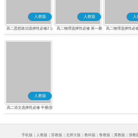
人教版
人教版
人
高二思想政治选择性必修2 法
高二物理选择性必修 第一册
高二物理选择性必修
律与生活(部编版)
人教版
高二语文选择性必修 中册(部
编版)
手机版
|
人教版
|
苏教版
|
北师大版
|
教科版
|
鲁教版
|
冀教版
|
浙教