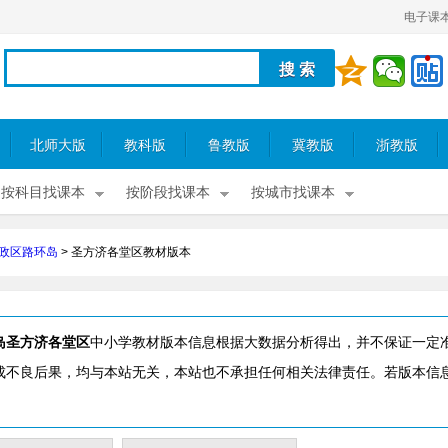
电子课
北师大版
教科版
鲁教版
冀教版
浙教版
按科目找课本
按阶段找课本
按城市找课本
政区路环岛
>
圣方济各堂区教材版本
岛圣方济各堂区
中小学教材版本信息根据大数据分析得出，并不保证一定
成不良后果，均与本站无关，本站也不承担任何相关法律责任。若版本信