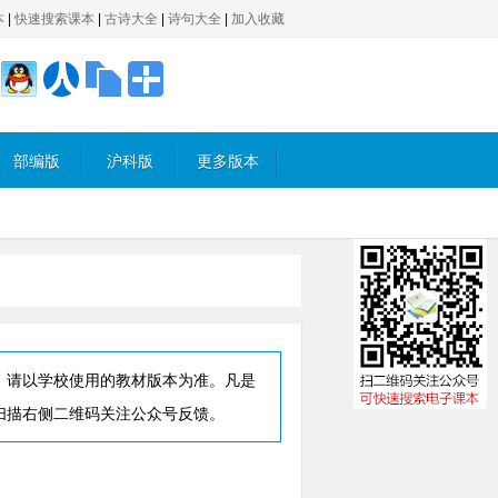
本
|
快速搜索课本
|
古诗大全
|
诗句大全
|
加入收藏
部编版
沪科版
更多版本
，请以学校使用的教材版本为准。凡是
扫描右侧二维码关注公众号反馈。