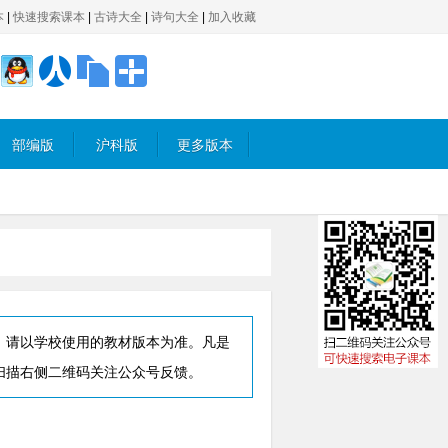
本
|
快速搜索课本
|
古诗大全
|
诗句大全
|
加入收藏
部编版
沪科版
更多版本
，请以学校使用的教材版本为准。凡是
扫描右侧二维码关注公众号反馈。