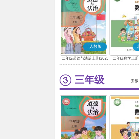
人教版
二年级道德与法治上册(2025
二年级数学上册(
秋版)(部编版)
三年级
安徽