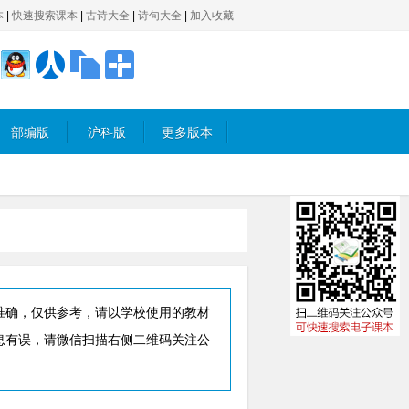
本
|
快速搜索课本
|
古诗大全
|
诗句大全
|
加入收藏
部编版
沪科版
更多版本
准确，仅供参考，请以学校使用的教材
息有误，请微信扫描右侧二维码关注公