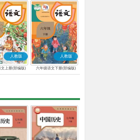
人教版
人教版
文上册(部编版)
六年级语文下册(部编版)