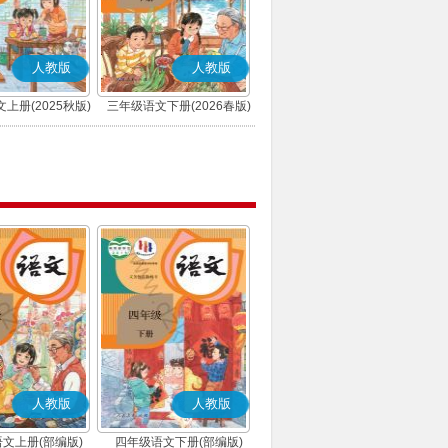
人教版
人教版
上册(2025秋版)
三年级语文下册(2026春版)
(部编版)
(部编版)
人教版
人教版
文上册(部编版)
四年级语文下册(部编版)