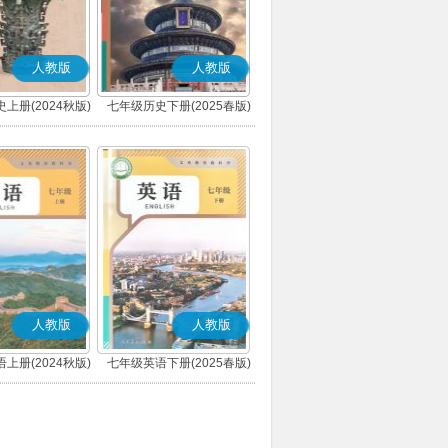
人教版
人教版
上册(2024秋版)
七年级历史下册(2025春版)
(部编版)
(部编版)
人教版
人教版
上册(2024秋版)
七年级英语下册(2025春版)