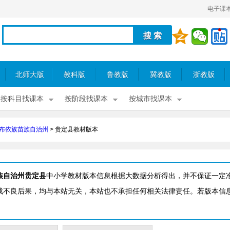
电子课
北师大版
教科版
鲁教版
冀教版
浙教版
按科目找课本
按阶段找课本
按城市找课本
布依族苗族自治州
>
贵定县教材版本
族自治州贵定县
中小学教材版本信息根据大数据分析得出，并不保证一定
成不良后果，均与本站无关，本站也不承担任何相关法律责任。若版本信