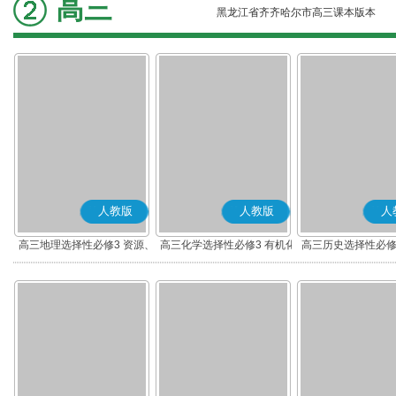
高三
黑龙江省齐齐哈尔市高三课本版本
人教版
人教版
人
高三地理选择性必修3 资源、
高三化学选择性必修3 有机化
高三历史选择性必修
环境与国家安全
学基础
流与传播(部编