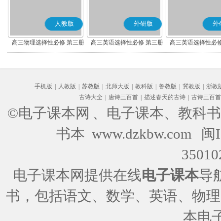
人教版
外研版
外
高三物理选择性必修 第三册
高三英语选择性必修 第三册
高三英语选择性必修
手机版
|
人教版
|
苏教版
|
北师大版
|
教科版
|
鲁教版
|
冀教版
|
浙教
古诗大全
|
唐诗三百首
|
描述春天的古诗
|
古诗三百首
©电子课本网
、电子课本、教科书
书本 www.dzkbw.com
闽I
35010
电子课本网提供在线
电子课本
导
书，包括语文、数学、英语、物理
本电