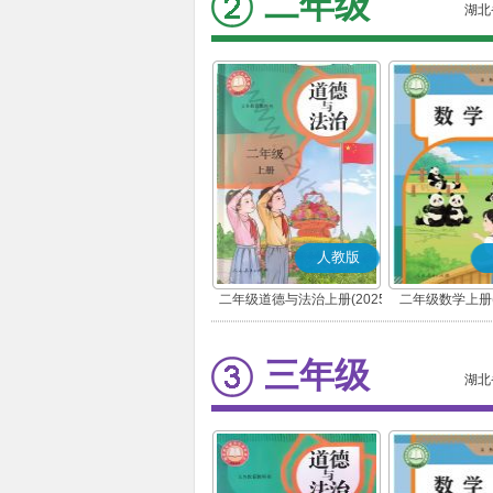
二年级
湖北
人教版
二年级道德与法治上册(2025
二年级数学上册(
秋版)(部编版)
三年级
湖北