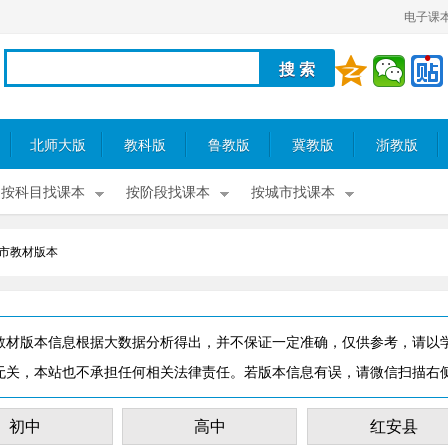
电子课
北师大版
教科版
鲁教版
冀教版
浙教版
按科目找课本
按阶段找课本
按城市找课本
市教材版本
教材版本信息根据大数据分析得出，并不保证一定准确，仅供参考，请以
无关，本站也不承担任何相关法律责任。若版本信息有误，请微信扫描右
初中
高中
红安县