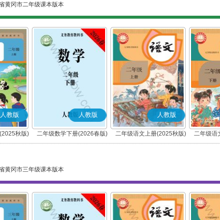
省黄冈市二年级课本版本
人教版
人教版
人教版
2025秋版)
二年级数学下册(2026春版)
二年级语文上册(2025秋版)
二年级语文
(部编版)
省黄冈市三年级课本版本