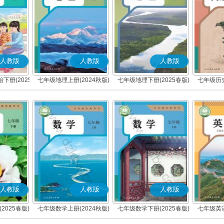
人教版
人教版
人教版
下册(2025
七年级地理上册(2024秋版)
七年级地理下册(2025春版)
七年级历史
编版)
人教版
人教版
人教版
2025春版)
七年级数学上册(2024秋版)
七年级数学下册(2025春版)
七年级英语