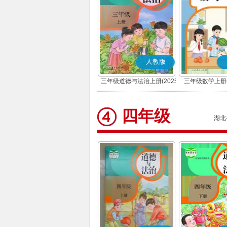
人教版
三年级道德与法治上册(2025
三年级数学上册(
秋版)(部编版)
四年级
湖北