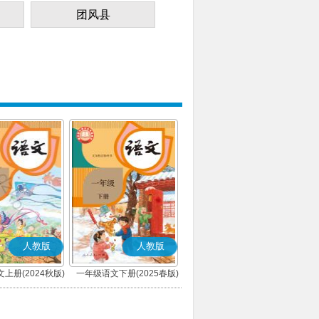
团风县
人教版
人教版
上册(2024秋版)
一年级语文下册(2025春版)
(部编版)
(部编版)