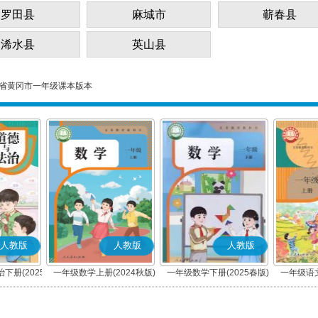
罗田县
麻城市
蕲春县
浠水县
英山县
省黄冈市一年级课本版本
人教版
人教版
人教版
下册(2025
一年级数学上册(2024秋版)
一年级数学下册(2025春版)
一年级语文
编版)