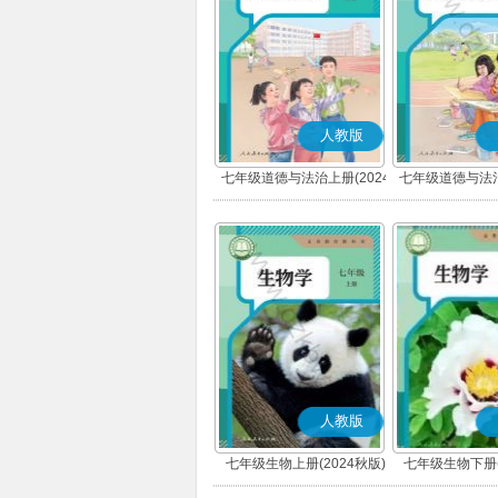
人教版
七年级道德与法治上册(2024
七年级道德与法治
秋版)(部编版)
春版)(部
人教版
七年级生物上册(2024秋版)
七年级生物下册(