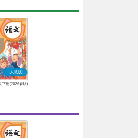
人教版
下册(2026春版)
(部编版)