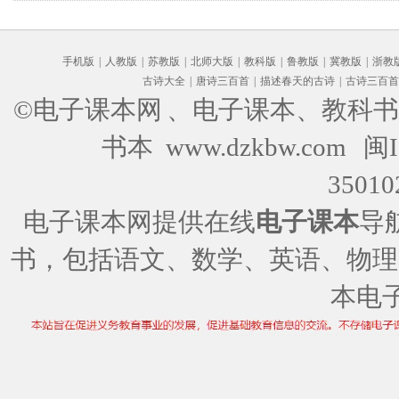
手机版
|
人教版
|
苏教版
|
北师大版
|
教科版
|
鲁教版
|
冀教版
|
浙教
古诗大全
|
唐诗三百首
|
描述春天的古诗
|
古诗三百首
©电子课本网
、电子课本、教科书
书本 www.dzkbw.com
闽I
35010
电子课本网提供在线
电子课本
导
书，包括语文、数学、英语、物理
本电