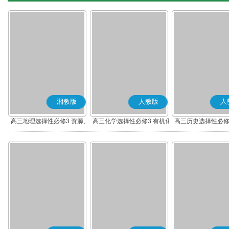
湘教版
人教版
人
高三地理选择性必修3 资源、
高三化学选择性必修3 有机化
高三历史选择性必修
环境与国家安全
学基础
流与传播(部编