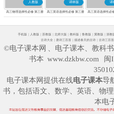
人教版
译林版
译
高三物理选择性必修 第三册
高三英语选择性必修 第三册
高三英语选择性必修
手机版
|
人教版
|
苏教版
|
北师大版
|
教科版
|
鲁教版
|
冀教版
|
浙教
古诗大全
|
唐诗三百首
|
描述春天的古诗
|
古诗三百首
©电子课本网
、电子课本、教科书
书本 www.dzkbw.com
闽I
35010
电子课本网提供在线
电子课本
导
书，包括语文、数学、英语、物理
本电