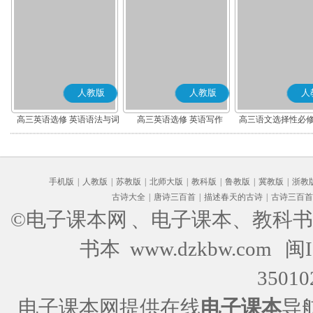
人教版
人教版
人
高三英语选修 英语语法与词
高三英语选修 英语写作
高三语文选择性必修
汇
编版)
手机版
|
人教版
|
苏教版
|
北师大版
|
教科版
|
鲁教版
|
冀教版
|
浙教
古诗大全
|
唐诗三百首
|
描述春天的古诗
|
古诗三百首
©电子课本网
、电子课本、教科书
书本 www.dzkbw.com
闽I
35010
电子课本网提供在线
电子课本
导