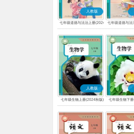
人教版
七年级道德与法治上册(2024
七年级道德与法治
秋版)(部编版)
春版)(部
人教版
七年级生物上册(2024秋版)
七年级生物下册(