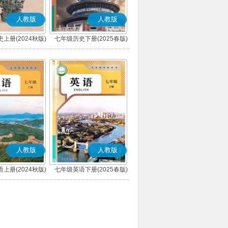
人教版
人教版
上册(2024秋版)
七年级历史下册(2025春版)
(部编版)
(部编版)
人教版
人教版
上册(2024秋版)
七年级英语下册(2025春版)