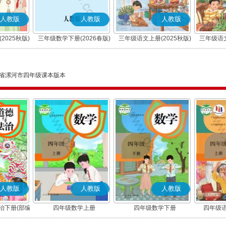
人教版
人教版
人教版
2025秋版)
三年级数学下册(2026春版)
三年级语文上册(2025秋版)
三年级语文
(部编版)
省漯河市四年级课本版本
人教版
人教版
人教版
治下册(部编
四年级数学上册
四年级数学下册
四年级语