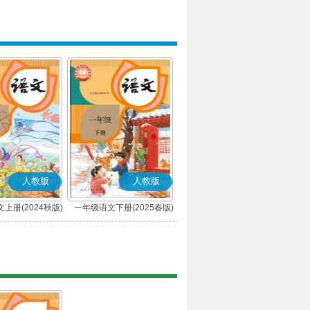
人教版
人教版
上册(2024秋版)
一年级语文下册(2025春版)
(部编版)
(部编版)