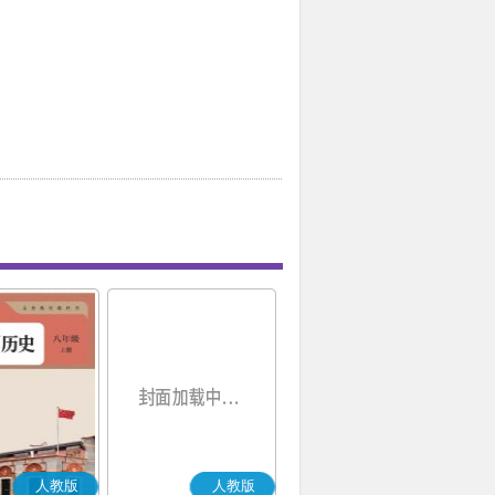
人教版
人教版