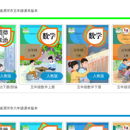
省漯河市五年级课本版本
人教版
人教版
人教版
治下册(部编
五年级数学上册
五年级数学下册
五年级语
省漯河市六年级课本版本