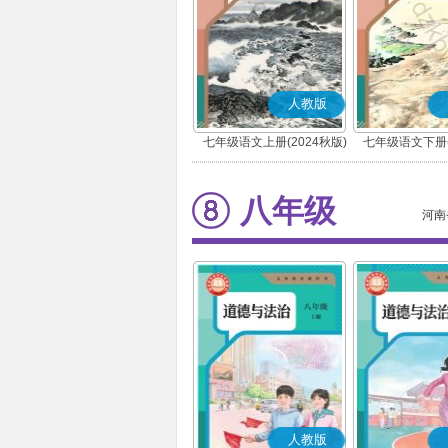
人教版
七年级语文上册(2024秋版)
七年级语文下册(
(部编版)
(部编版
八年级
河南
人教版