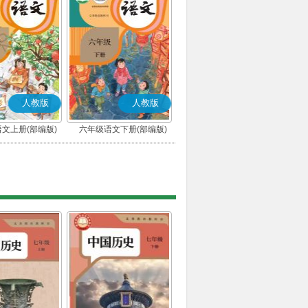
人教版
人教版
文上册(部编版)
六年级语文下册(部编版)