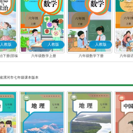
人教版
人教版
人教版
治下册(部编
六年级数学上册
六年级数学下册
六年级语
省漯河市七年级课本版本