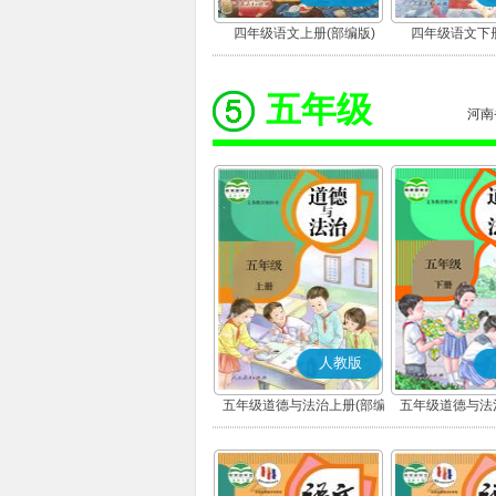
四年级语文上册(部编版)
四年级语文下册
五年级
河南
人教版
五年级道德与法治上册(部编
五年级道德与法
版)
版)