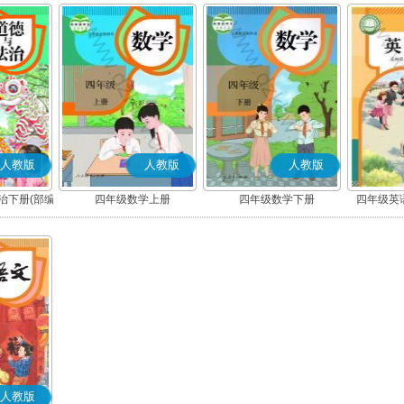
人教版
人教版
人教版
治下册(部编
四年级数学上册
四年级数学下册
四年级英语
人教版