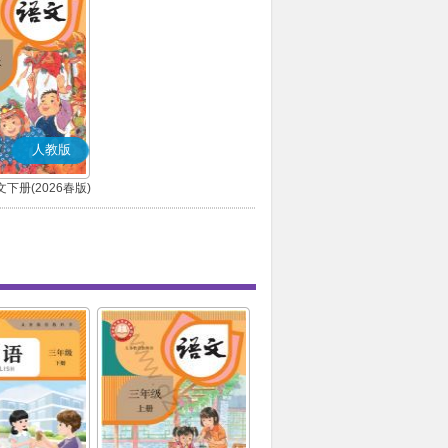
人教版
下册(2026春版)
(部编版)