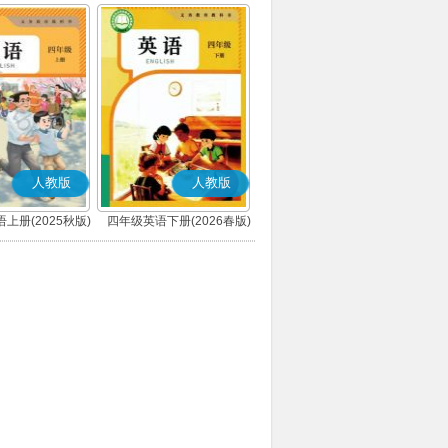
人教版
人教版
上册(2025秋版)
四年级英语下册(2026春版)
(PEP)
(PEP)