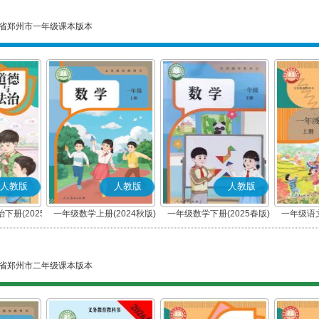
省郑州市一年级课本版本
人教版
人教版
人教版
下册(2025
一年级数学上册(2024秋版)
一年级数学下册(2025春版)
一年级语文
编版)
省郑州市二年级课本版本