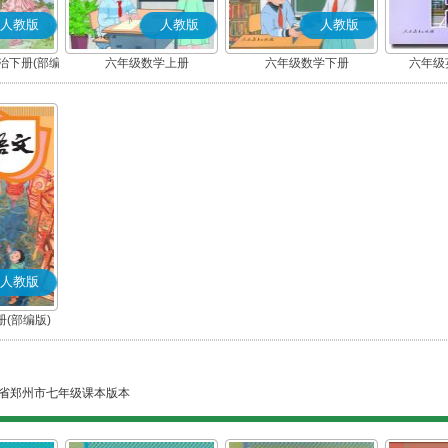
人教版
人教版
人教版
治下册(部编
六年级数学上册
六年级数学下册
六年级英
人教版
(部编版)
省郑州市七年级课本版本