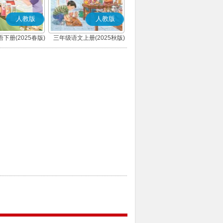
人教版
人教版
下册(2025春版)
三年级语文上册(2025秋版)
(PEP)
(部编版)