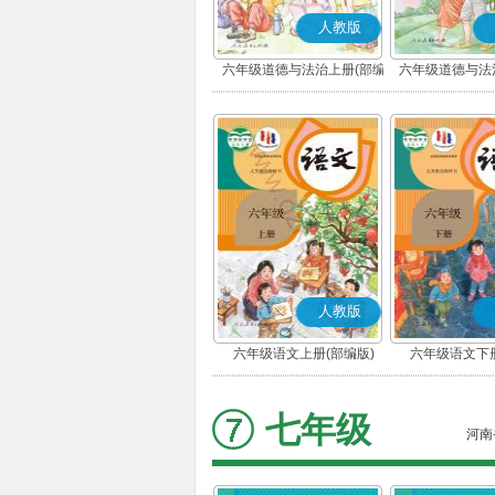
人教版
六年级道德与法治上册(部编
六年级道德与法
版)
版)
人教版
六年级语文上册(部编版)
六年级语文下册
七年级
河南