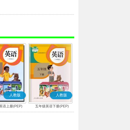
人教版
人教版
语上册(PEP)
五年级英语下册(PEP)