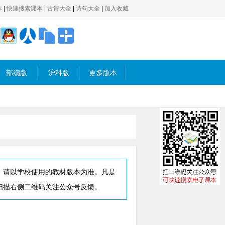
本
|
快速搜索课本
|
古诗大全
|
诗句大全
|
加入收藏
部编版
沪科版
更多版本
，请以学校使用的教材版本为准。凡是
扫描右侧二维码关注公众号反馈。