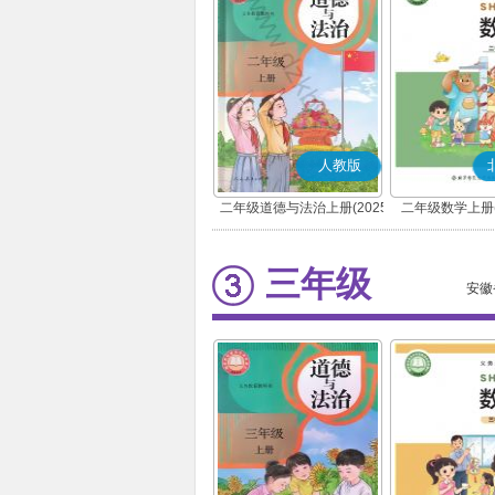
人教版
二年级道德与法治上册(2025
二年级数学上册(
秋版)(部编版)
三年级
安徽