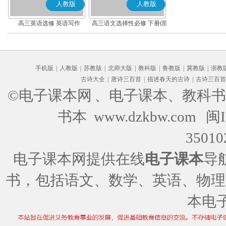
人教版
人教版
高三英语选修 英语写作
高三语文选择性必修 下册(部
编版)
手机版
|
人教版
|
苏教版
|
北师大版
|
教科版
|
鲁教版
|
冀教版
|
浙教
古诗大全
|
唐诗三百首
|
描述春天的古诗
|
古诗三百首
©电子课本网
、电子课本、教科书
书本 www.dzkbw.com
闽I
35010
电子课本网提供在线
电子课本
导
书，包括语文、数学、英语、物理
本电