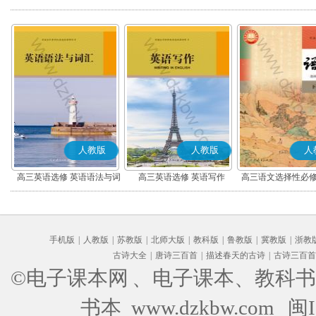
人教版
人教版
人
高三英语选修 英语语法与词
高三英语选修 英语写作
高三语文选择性必修
汇
编版)
手机版
|
人教版
|
苏教版
|
北师大版
|
教科版
|
鲁教版
|
冀教版
|
浙教
古诗大全
|
唐诗三百首
|
描述春天的古诗
|
古诗三百首
©电子课本网
、电子课本、教科书
书本 www.dzkbw.com
闽I