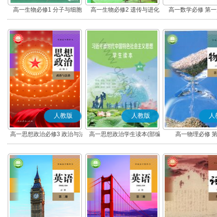
高一生物必修1 分子与细胞
高一生物必修2 遗传与进化
高一数学必修 第一册
人教版
人教版
人
高一思想政治必修3 政治与法
高一思想政治学生读本(部编
高一物理必修 
治(部编版)
版)