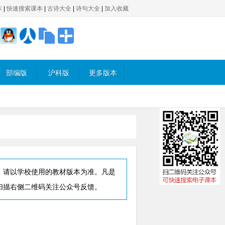
本
|
快速搜索课本
|
古诗大全
|
诗句大全
|
加入收藏
部编版
沪科版
更多版本
，请以学校使用的教材版本为准。凡是
扫描右侧二维码关注公众号反馈。