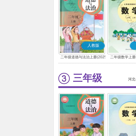
人教版
二年级道德与法治上册(2025
二年级数学上册(
秋版)(部编版)
三年级
河北