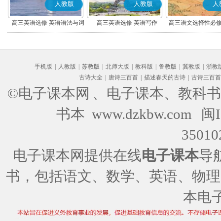
人教版
人教版
人
高三英语选修 英语语法与词
高三英语选修 英语写作
高三语文选择性必修
汇
编版)
手机版
|
人教版
|
苏教版
|
北师大版
|
教科版
|
鲁教版
|
冀教版
|
浙教
古诗大全
|
唐诗三百首
|
描述春天的古诗
|
古诗三百首
©电子课本网
、电子课本、教科书
书本 www.dzkbw.com
闽I
35010
电子课本网提供在线
电子课本
导
书，包括语文、数学、英语、物理
本电