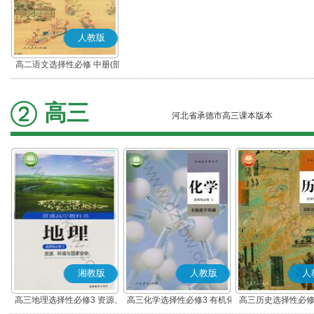
人教版
高二语文选择性必修 中册(部
编版)
高三
河北省承德市高三课本版本
湘教版
人教版
人
高三地理选择性必修3 资源、
高三化学选择性必修3 有机化
高三历史选择性必修
环境与国家安全
学基础
流与传播(部编