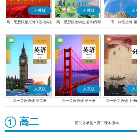
人教版
人教版
人
高一思想政治必修3 政治与法
高一思想政治学生读本(部编
高一物理必修 
治(部编版)
版)
人教版
人教版
人
高一英语必修 第二册
高一英语必修 第三册
高一语文必修 上册
高二
河北省承德市高二课本版本