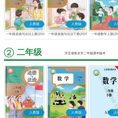
人教版
人教版
人
一年级道德与法治上册(2024
一年级道德与法治下册(2025
一年级数学上册(20
秋版)(部编版)
春版)(部编版)
二年级
河北省衡水市二年级课本版本
人教版
人教版
人