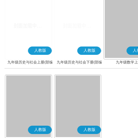
人教版
人教版
人
九年级历史与社会上册(部编
九年级历史与社会下册(部编
九年级数学上
版)
版)
人教版
人教版