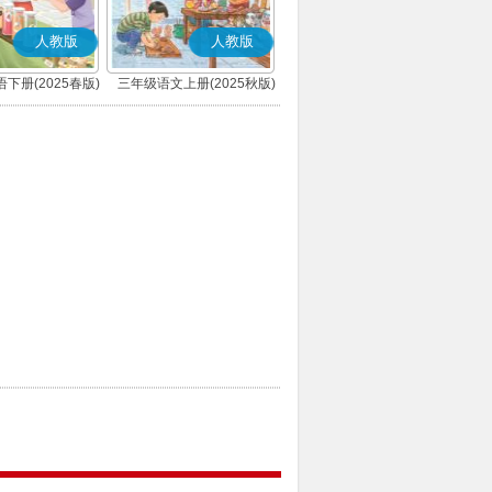
人教版
人教版
下册(2025春版)
三年级语文上册(2025秋版)
(PEP)
(部编版)