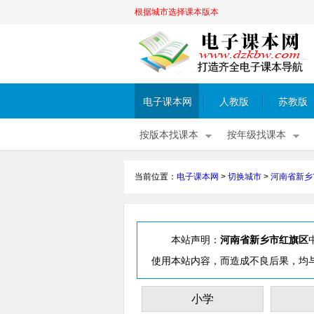
根据城市选择课本版本
电子课本网
人教版
苏教版
按版本找课本
按年级找课本
当前位置：
电子课本网
>
切换城市
>
河南省新乡
本站声明：
河南省新乡市红旗区
使用本站内容，而造成不良后果，均
小学