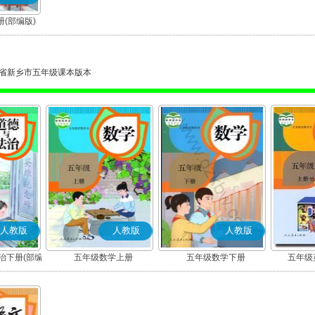
(部编版)
省新乡市五年级课本版本
人教版
人教版
人教版
治下册(部编
五年级数学上册
五年级数学下册
五年级英