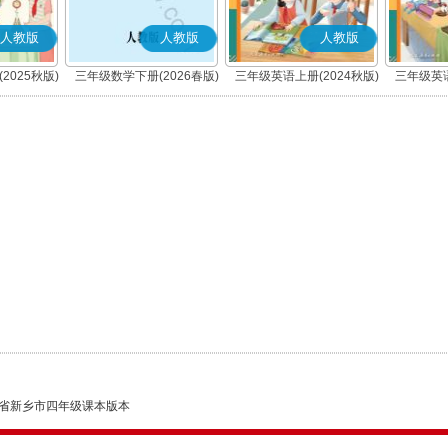
人教版
人教版
人教版
2025秋版)
三年级数学下册(2026春版)
三年级英语上册(2024秋版)
三年级英语
(PEP)
省新乡市四年级课本版本