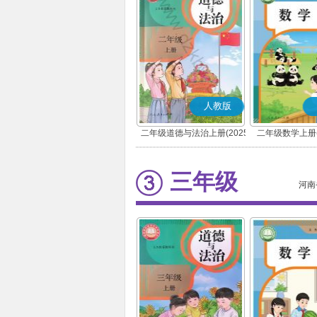
人教版
二年级道德与法治上册(2025
二年级数学上册(
秋版)(部编版)
三年级
河南