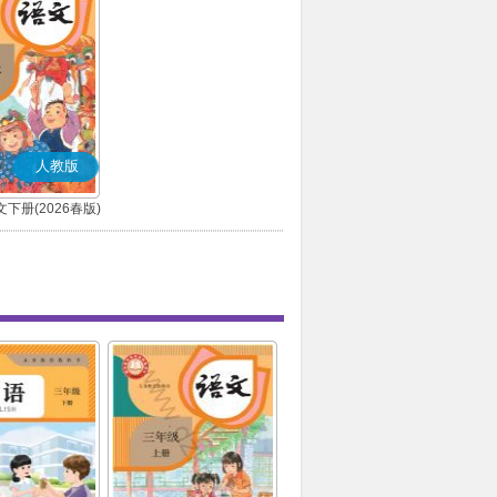
人教版
下册(2026春版)
(部编版)